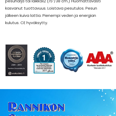
pesuharja tai laikkax2 (15″/38 cm.) Huomattavasti
kasvanut tuottavuus. Loistava pesutulos. Pesun
jälkeen kuiva lattia. Pienempi veden ja energian
kulutus. CE hyväksytty.