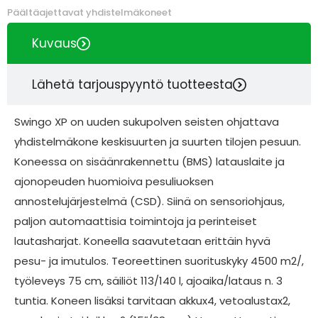
Päältäajettavat yhdistelmäkoneet
Kuvaus
Lähetä tarjouspyyntö tuotteesta
Swingo XP on uuden sukupolven seisten ohjattava
yhdistelmäkone keskisuurten ja suurten tilojen pesuun.
Koneessa on sisäänrakennettu (BMS) latauslaite ja
ajonopeuden huomioiva pesuliuoksen
annostelujärjestelmä (CSD). Siinä on sensoriohjaus,
paljon automaattisia toimintoja ja perinteiset
lautasharjat. Koneella saavutetaan erittäin hyvä
pesu- ja imutulos. Teoreettinen suorituskyky 4500 m2/,
työleveys 75 cm, säiliöt 113/140 l, ajoaika/lataus n. 3
tuntia. Koneen lisäksi tarvitaan akkux4, vetoalustax2,