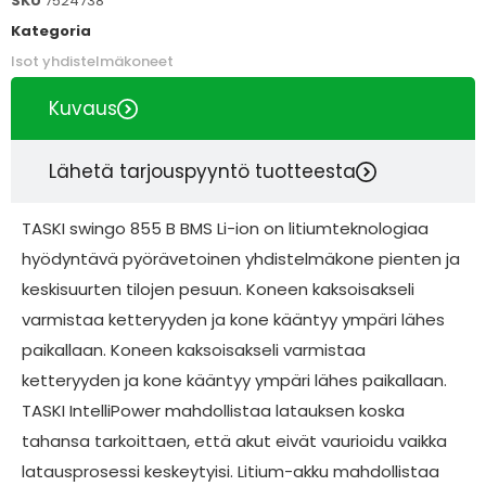
SKU
7524738
Kategoria
Isot yhdistelmäkoneet
Kuvaus
Lähetä tarjouspyyntö tuotteesta
TASKI swingo 855 B BMS Li-ion on litiumteknologiaa
hyödyntävä pyörävetoinen yhdistelmäkone pienten ja
keskisuurten tilojen pesuun. Koneen kaksoisakseli
varmistaa ketteryyden ja kone kääntyy ympäri lähes
paikallaan. Koneen kaksoisakseli varmistaa
ketteryyden ja kone kääntyy ympäri lähes paikallaan.
TASKI IntelliPower mahdollistaa latauksen koska
tahansa tarkoittaen, että akut eivät vaurioidu vaikka
latausprosessi keskeytyisi. Litium-akku mahdollistaa