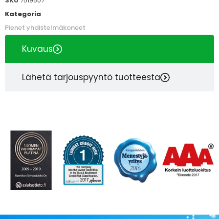
SKU
7519507
Kategoria
Pienet yhdistelmäkoneet
Kuvaus
Lähetä tarjouspyyntö tuotteesta