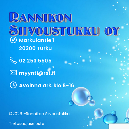
Markulantie 1
20300 Turku
02 253 5505
myynti@rst.fi
Avoinna ark. klo 8-16
©2026 –
Rannikon Siivoustukku
Tietosuojaseloste