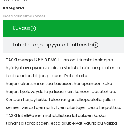
SKU
7524753
Kategoria
Isot yhdistelmäkoneet
Kuvaus
Lähetä tarjouspyyntö tuotteesta
TASKI swingo 1255 B BMS Li-ion on litiumteknologiaa
hyödyntävä pyörävetoinen yhdistelmäkone pienten ja
keskisuurten tilojen pesuun. Patentoitu
harjamekanismi antaa tasaisen harjapaineen koko
harjan työleveydellä ja lisää näin koneen pesutehoa.
Koneen harjayksikkö tulee rungon ulkopuolelle, jolloin
seinien vierustojen ja hyllyjen alustojen pesu helpottuu.
TASKI IntelliPower mahdollistaa latauksen koska
tahansa tarkoittaen, että akut eivät vaurioidu vaikka