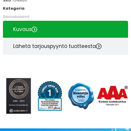
SKU
7518865
Kategoria
Siivousvaunut
Kuvaus
Lähetä tarjouspyyntö tuotteesta