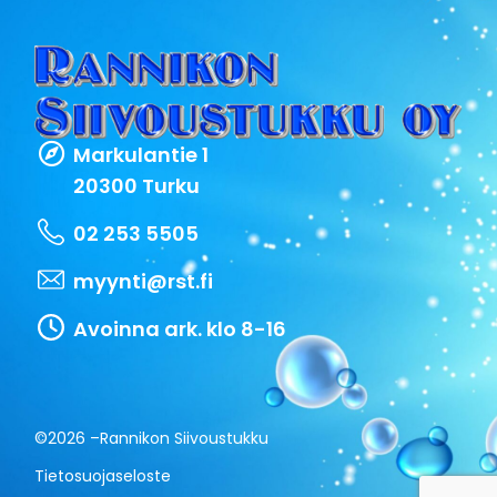
Markulantie 1
20300 Turku
02 253 5505
myynti@rst.fi
Avoinna ark. klo 8-16
©2026 –
Rannikon Siivoustukku
Tietosuojaseloste