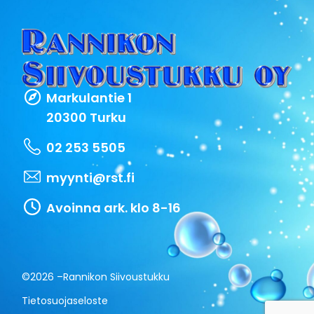
Markulantie 1
20300 Turku
02 253 5505
myynti@rst.fi
Avoinna ark. klo 8-16
©2026 –
Rannikon Siivoustukku
Tietosuojaseloste