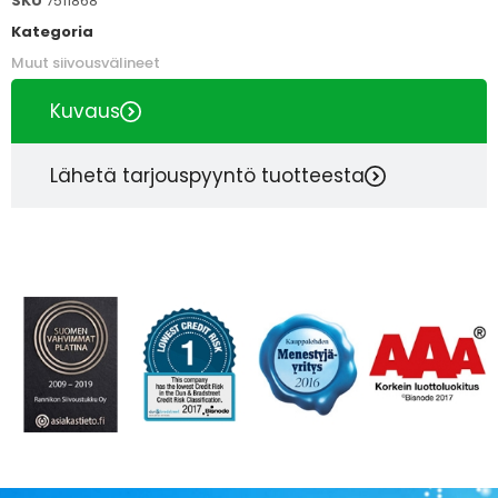
SKU
7511868
Kategoria
Muut siivousvälineet
Kuvaus
Lähetä tarjouspyyntö tuotteesta