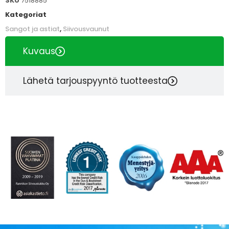
SKU
7518885
Kategoriat
Sangot ja astiat
,
Siivousvaunut
Kuvaus
Lähetä tarjouspyyntö tuotteesta