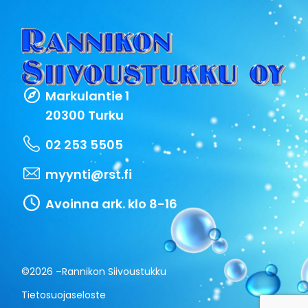
Markulantie 1
20300 Turku
02 253 5505
myynti@rst.fi
Avoinna ark. klo 8-16
©2026 –
Rannikon Siivoustukku
Tietosuojaseloste