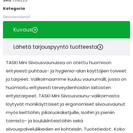
SKU
7518223
Kategoria
Siivousvaunut
Kuvaus
Lähetä tarjouspyyntö tuotteesta
TASKI Mini Siivousvaunuissa on otettu huomioon
erityisesti puhtaus- ja hygienia-alan käyttäjien toiveet
ja tarpeet. Valikoimaamme kuuluu vaunumalli, jossa on
huomioitu erityisesti terveydenhoidon laitosten
erityistarpeet. TASKI Mini Siivousvaunu-valikoimasta
löytyvät monikäyttöiset ja ergonomiset siivousvaunut
myös keittiöhin, pikaruokaketjuille, isoihin ja pieniin
toimisto- ja koulukiinteistöihin sekä
siivouspalveluliikeiden eri kohteisiin. Tuotetiedot:. Koko: