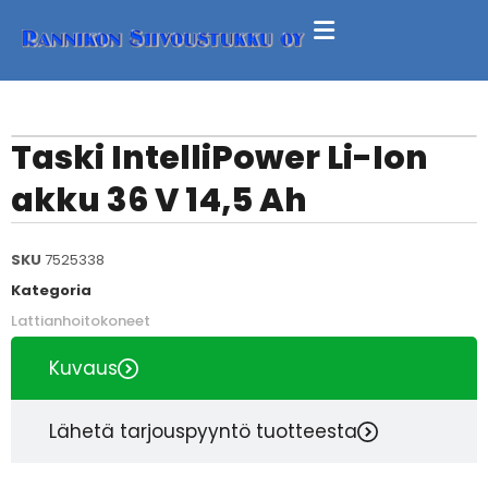
Taski IntelliPower Li-Ion
akku 36 V 14,5 Ah
SKU
7525338
Kategoria
Lattianhoitokoneet
Kuvaus
Lähetä tarjouspyyntö tuotteesta