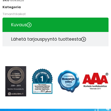
SKU
6093826
Kategoria
Timanttilaikat
Kuvaus
Lähetä tarjouspyyntö tuotteesta