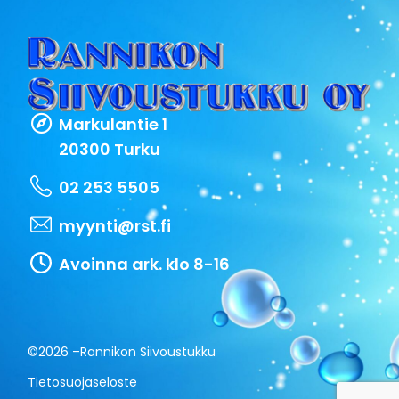
Markulantie 1
20300 Turku
02 253 5505
myynti@rst.fi
Avoinna ark. klo 8-16
©2026 –
Rannikon Siivoustukku
Tietosuojaseloste