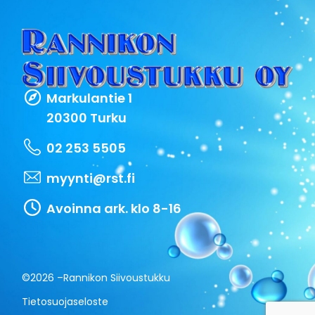
Markulantie 1
20300 Turku
02 253 5505
myynti@rst.fi
Avoinna ark. klo 8-16
©2026 –
Rannikon Siivoustukku
Tietosuojaseloste