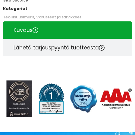
SKU
5880159
Kategoriat
Teollisuusimurit
,
Varusteet ja tarvikkeet
Kuvaus
Lähetä tarjouspyyntö tuotteesta