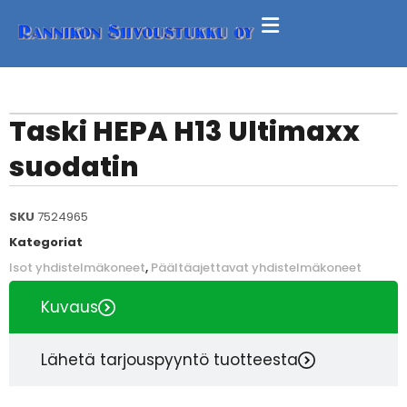
Taski HEPA H13 Ultimaxx
suodatin
SKU
7524965
Kategoriat
Isot yhdistelmäkoneet
,
Päältäajettavat yhdistelmäkoneet
Kuvaus
Lähetä tarjouspyyntö tuotteesta