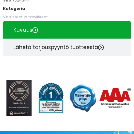
SKU
7524347
Kategoria
Varusteet ja tarvikkeet
Kuvaus
Lähetä tarjouspyyntö tuotteesta