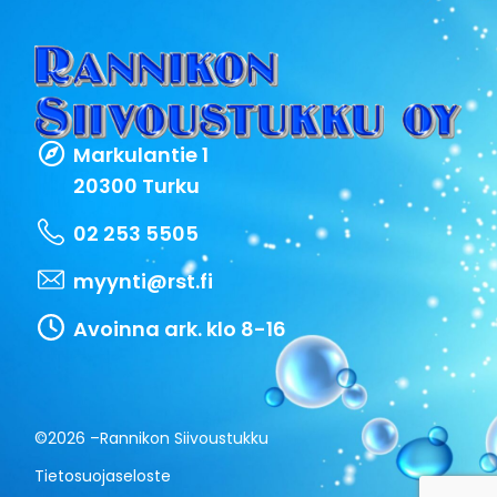
Markulantie 1
20300 Turku
02 253 5505
myynti@rst.fi
Avoinna ark. klo 8-16
©2026 –
Rannikon Siivoustukku
Tietosuojaseloste