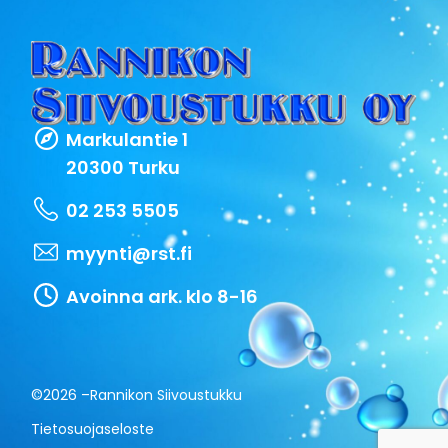
Markulantie 1
20300 Turku
02 253 5505
myynti@rst.fi
Avoinna ark. klo 8-16
©2026 –
Rannikon Siivoustukku
Tietosuojaseloste