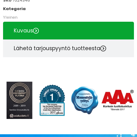
SKU
7524346
Kategoria
Yleinen
Kuvaus
Lähetä tarjouspyyntö tuotteesta