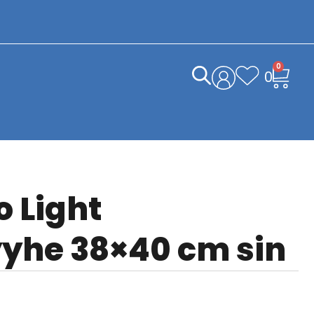
0
0
o Light
yhe 38×40 cm sin