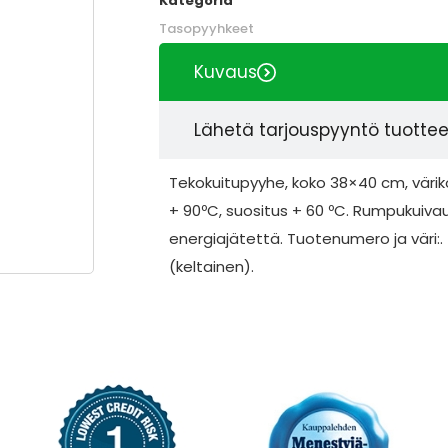
Kategoria
Tasopyyhkeet
Kuvaus
Lähetä tarjouspyyntö tuotte
Tekokuitupyyhe, koko 38×40 cm, väriko
+ 90ºC, suositus + 60 ºC. Rumpukuivau
energiajätettä. Tuotenumero ja väri:. 
(keltainen).