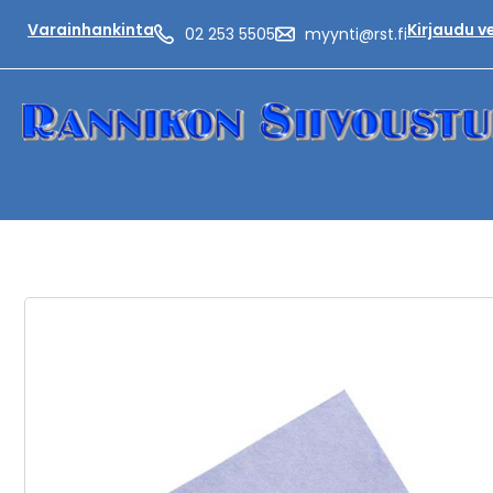
Varainhankinta
Kirjaudu 
02 253 5505
myynti@rst.fi