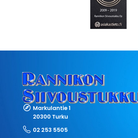
Markulantie 1
20300 Turku
02 253 5505