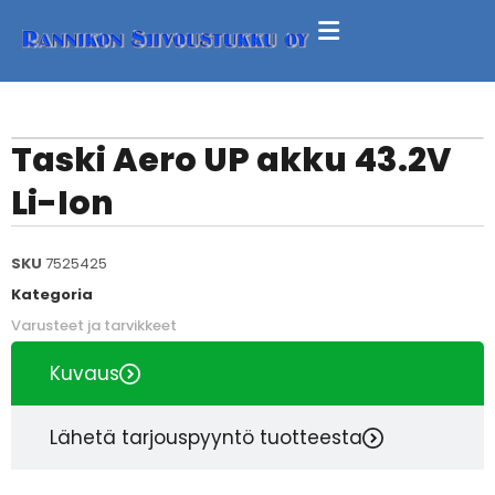
Taski Aero UP akku 43.2V
Li-Ion
SKU
7525425
Kategoria
Varusteet ja tarvikkeet
Kuvaus
Lähetä tarjouspyyntö tuotteesta