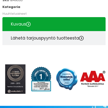
SKU
1849535
Kategoria
Huuhteluaineet
Kuvaus
Lähetä tarjouspyyntö tuotteesta