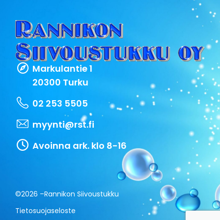
Markulantie 1
20300 Turku
02 253 5505
myynti@rst.fi
Avoinna ark. klo 8-16
©2026 –
Rannikon Siivoustukku
Tietosuojaseloste