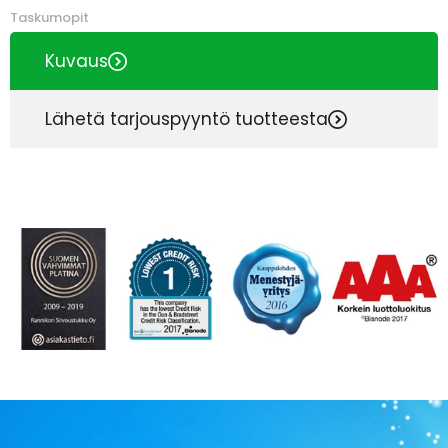
Taskumopit
Kuvaus
Lähetä tarjouspyyntö tuotteesta