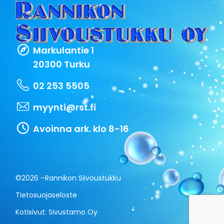
Markulantie 1
20300 Turku
02 253 5505
myynti@rst.fi
Avoinna ark. klo 8-16
©2026 –
Rannikon Siivoustukku
Tietosuojaseloste
Kotisivut:
Sivustamo Oy