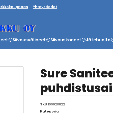
verkkokauppaan
Yhteystiedot
neet
Siivousvälineet
Siivouskoneet
Jätehuolto
Sure Sanitee
puhdistusai
SKU
100920822
Kategoria