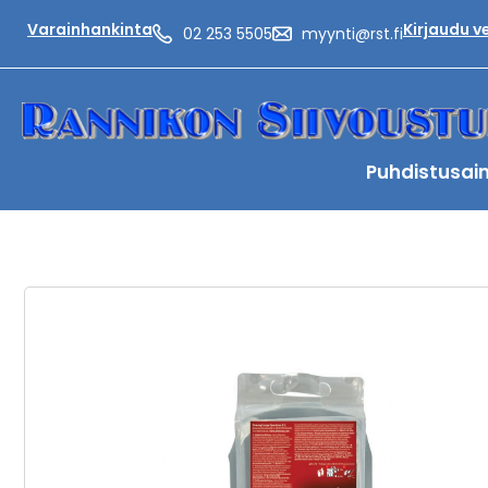
Varainhankinta
Kirjaudu 
02 253 5505
myynti@rst.fi
Puhdistusai