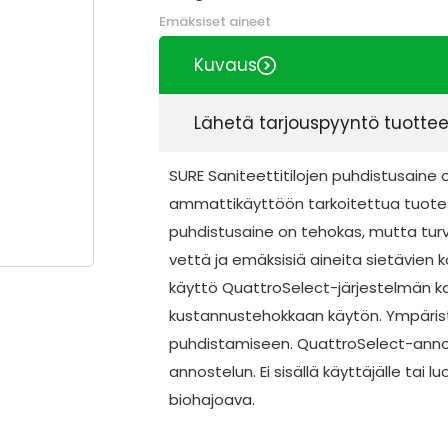
Emäksiset aineet
Kuvaus
Lähetä tarjouspyyntö tuotte
SURE Saniteettitilojen puhdistusaine 
ammattikäyttöön tarkoitettua tuotesa
puhdistusaine on tehokas, mutta turval
vettä ja emäksisiä aineita sietävien
käyttö QuattroSelect-järjestelmän ka
kustannustehokkaan käytön. Ympäristö
puhdistamiseen. QuattroSelect-annost
annostelun. Ei sisällä käyttäjälle tai lu
biohajoava.