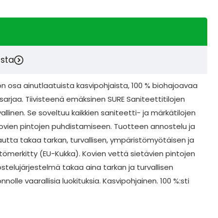
esta
on osa ainutlaatuista kasvipohjaista, 100 % biohajoavaa
rjaa. Tiivisteenä emäksinen SURE Saniteettitilojen
linen. Se soveltuu kaikkien saniteetti- ja märkätilojen
 kovien pintojen puhdistamiseen. Tuotteen annostelu ja
utta takaa tarkan, turvallisen, ympäristömyötäisen ja
merkitty (EU-Kukka). Kovien vettä sietävien pintojen
elujärjestelmä takaa aina tarkan ja turvallisen
onnolle vaarallisia luokituksia. Kasvipohjainen. 100 %:sti