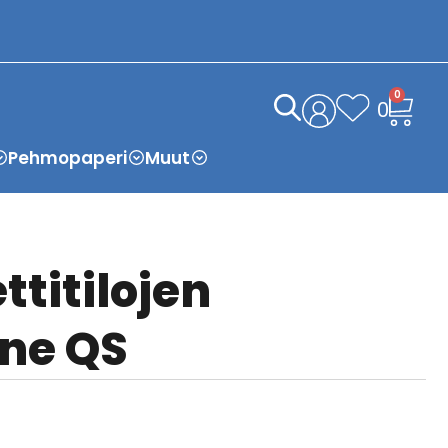
0
0
Pehmopaperi
Muut
ttitilojen
ne QS