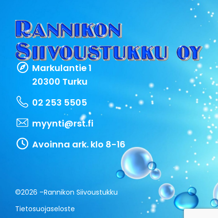
Markulantie 1
20300 Turku
02 253 5505
myynti@rst.fi
Avoinna ark. klo 8-16
©2026 –
Rannikon Siivoustukku
Tietosuojaseloste