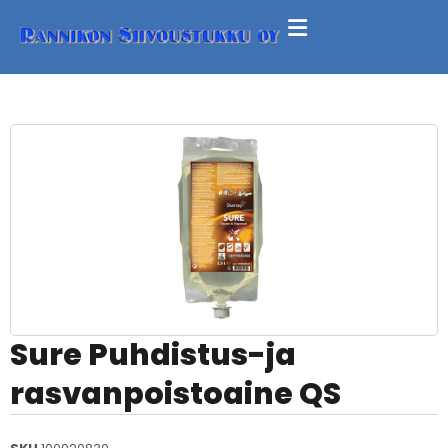
Sure Puhdistus-ja
rasvanpoistoaine QS