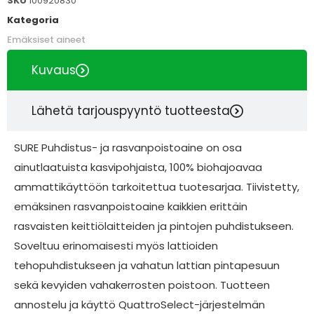
SKU
100920830
Kategoria
Emäksiset aineet
Kuvaus
Lähetä tarjouspyyntö tuotteesta
SURE Puhdistus- ja rasvanpoistoaine on osa
ainutlaatuista kasvipohjaista, 100% biohajoavaa
ammattikäyttöön tarkoitettua tuotesarjaa. Tiivistetty,
emäksinen rasvanpoistoaine kaikkien erittäin
rasvaisten keittiölaitteiden ja pintojen puhdistukseen.
Soveltuu erinomaisesti myös lattioiden
tehopuhdistukseen ja vahatun lattian pintapesuun
sekä kevyiden vahakerrosten poistoon. Tuotteen
annostelu ja käyttö QuattroSelect-järjestelmän