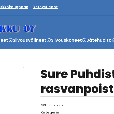
verkkokauppaan
Yhteystiedot
neet
Siivousvälineet
Siivouskoneet
Jätehuolto
Sure Puhdis
rasvanpoist
SKU
100919219
Kategoria