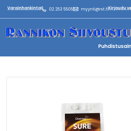
Varainhankinta
Kirjaudu 
02 253 5505
myynti@rst.fi
Puhdistusai