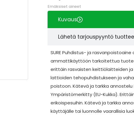
Emäksiset aineet
Kuvaus
Lähetä tarjouspyyntö tuotte
SURE Puhdistus- ja rasvanpoistoaine 
ammattikäyttöön tarkoitettua tuotesa
erittäin rasvaisten keittiölaitteiden
lattioiden tehopuhdistukseen ja vah
poistoon. Kätevä ja tarkka annostelu 
Ympäristömerkitty (EU-Kukka). Erittäi
erikoispesuihin. Kätevä ja tarkka annos
käyttäjälle tai luonnolle vaarallisia lu