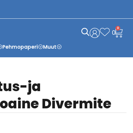
0
0
Pehmopaperi
Muut
tus-ja
oaine Divermite