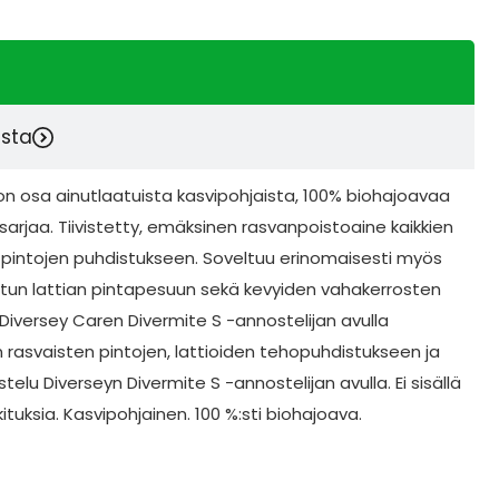
esta
on osa ainutlaatuista kasvipohjaista, 100% biohajoavaa
rjaa. Tiivistetty, emäksinen rasvanpoistoaine kaikkien
 ja pintojen puhdistukseen. Soveltuu erinomaisesti myös
atun lattian pintapesuun sekä kevyiden vahakerrosten
Diversey Caren Divermite S -annostelijan avulla
n rasvaisten pintojen, lattioiden tehopuhdistukseen ja
telu Diverseyn Divermite S -annostelijan avulla. Ei sisällä
okituksia. Kasvipohjainen. 100 %:sti biohajoava.