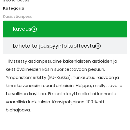
SKU
101100583
Kategoria
Käsiastianpesu
Kuvaus
Lähetä tarjouspyyntö tuotteesta
Tiivistetty astianpesuaine kaikenlaisten astioiden ja
keittiövälineiden käsin suoritettavaan pesuun.
Ympäristömerkitty (EU-Kukka). Tunkeutuu rasvaan ja
kiinni kuivuneisiin ruuantähteisiin. Helppo, miellyttävä ja
turvallinen käyttää. Ei sisällä käyttäjälle tai luonnolle
vaarallisia luokituksia. Kasvipohjainen. 100 %:sti
biohajoava.