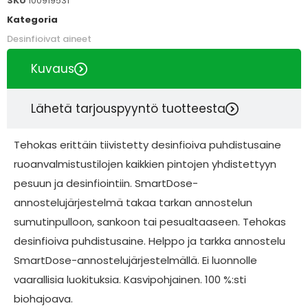
SKU
100919531
Kategoria
Desinfioivat aineet
Kuvaus
Lähetä tarjouspyyntö tuotteesta
Tehokas erittäin tiivistetty desinfioiva puhdistusaine
ruoanvalmistustilojen kaikkien pintojen yhdistettyyn
pesuun ja desinfiointiin. SmartDose-
annostelujärjestelmä takaa tarkan annostelun
sumutinpulloon, sankoon tai pesualtaaseen. Tehokas
desinfioiva puhdistusaine. Helppo ja tarkka annostelu
SmartDose-annostelujärjestelmällä. Ei luonnolle
vaarallisia luokituksia. Kasvipohjainen. 100 %:sti
biohajoava.