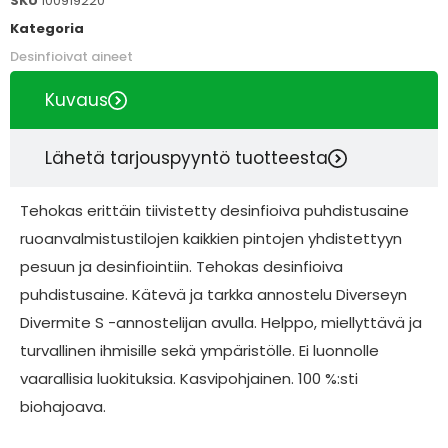
SKU
100919220
Kategoria
Desinfioivat aineet
Kuvaus
Lähetä tarjouspyyntö tuotteesta
Tehokas erittäin tiivistetty desinfioiva puhdistusaine
ruoanvalmistustilojen kaikkien pintojen yhdistettyyn
pesuun ja desinfiointiin. Tehokas desinfioiva
puhdistusaine. Kätevä ja tarkka annostelu Diverseyn
Divermite S -annostelijan avulla. Helppo, miellyttävä ja
turvallinen ihmisille sekä ympäristölle. Ei luonnolle
vaarallisia luokituksia. Kasvipohjainen. 100 %:sti
biohajoava.