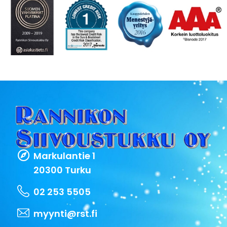
Markulantie 1
20300 Turku
02 253 5505
myynti@rst.fi