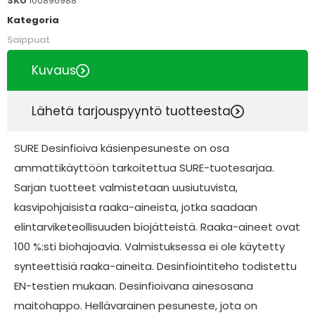
SKU
100896988
Kategoria
Saippuat
Kuvaus
Lähetä tarjouspyyntö tuotteesta
SURE Desinfioiva käsienpesuneste on osa
ammattikäyttöön tarkoitettua SURE-tuotesarjaa.
Sarjan tuotteet valmistetaan uusiutuvista,
kasvipohjaisista raaka-aineista, jotka saadaan
elintarviketeollisuuden biojätteistä. Raaka-aineet ovat
100 %:sti biohajoavia. Valmistuksessa ei ole käytetty
synteettisiä raaka-aineita. Desinfiointiteho todistettu
EN-testien mukaan. Desinfioivana ainesosana
maitohappo. Hellävarainen pesuneste, jota on