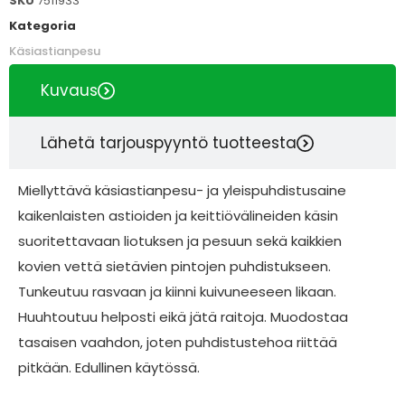
SKU
7511933
Kategoria
Käsiastianpesu
Kuvaus
Lähetä tarjouspyyntö tuotteesta
Miellyttävä käsiastianpesu- ja yleispuhdistusaine
kaikenlaisten astioiden ja keittiövälineiden käsin
suoritettavaan liotuksen ja pesuun sekä kaikkien
kovien vettä sietävien pintojen puhdistukseen.
Tunkeutuu rasvaan ja kiinni kuivuneeseen likaan.
Huuhtoutuu helposti eikä jätä raitoja. Muodostaa
tasaisen vaahdon, joten puhdistustehoa riittää
pitkään. Edullinen käytössä.