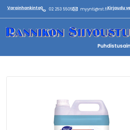
Varainhankinta
Kirjaudu 
02 253 5505
myynti@rst.fi
Puhdistusai