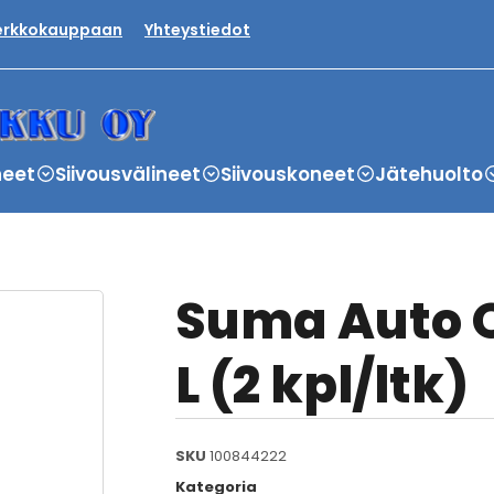
verkkokauppaan
Yhteystiedot
neet
Siivousvälineet
Siivouskoneet
Jätehuolto
Suma Auto O
L (2 kpl/ltk)
SKU
100844222
Kategoria