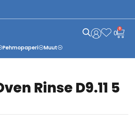
0
0
Pehmopaperi
Muut
ven Rinse D9.11 5