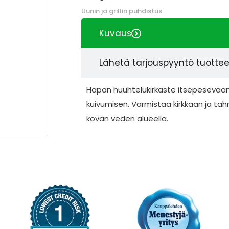
Uunin ja grillin puhdistus
Kuvaus
Lähetä tarjouspyyntö tuotte
Hapan huuhtelukirkaste itsepesevään
kuivumisen. Varmistaa kirkkaan ja ta
kovan veden alueella.