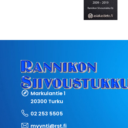
Markulantie 1
20300 Turku
02 253 5505
myynti@rst.fi