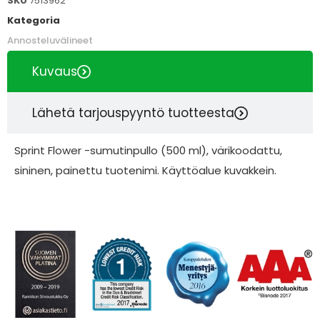
SKU
7513962
Kategoria
Annosteluvälineet
Kuvaus
Lähetä tarjouspyyntö tuotteesta
Sprint Flower -sumutinpullo (500 ml), värikoodattu,
sininen, painettu tuotenimi. Käyttöalue kuvakkein.