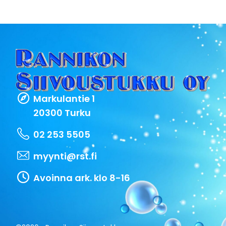
Markulantie 1
20300 Turku
02 253 5505
myynti@rst.fi
Avoinna ark. klo 8-16