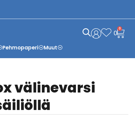
0
0
Pehmopaperi
Muut
ox välinevarsi
äiliöllä