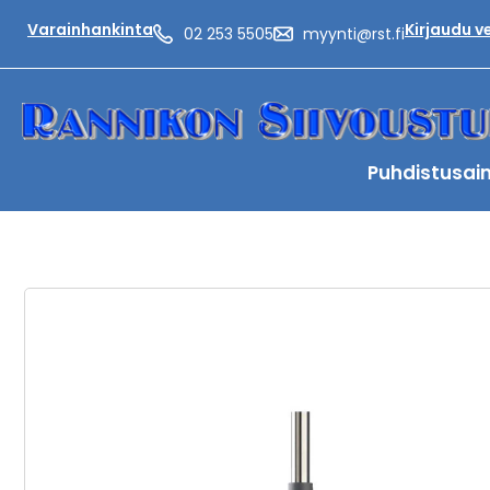
Varainhankinta
Kirjaudu 
02 253 5505
myynti@rst.fi
Puhdistusai