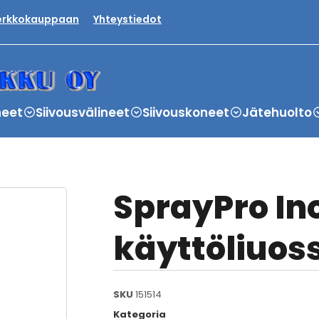
verkkokauppaan
Yhteystiedot
neet
Siivousvälineet
Siivouskoneet
Jätehuolto
SprayPro In
käyttöliuoss
SKU
151514
Kategoria