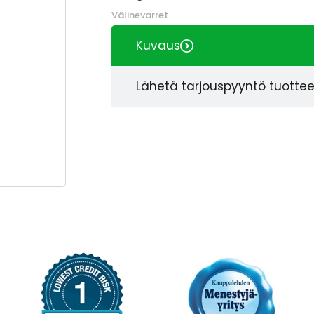
Välinevarret
Kuvaus
Lähetä tarjouspyyntö tuotte