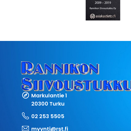
Markulantie 1
20300 Turku
02 253 5505
myynti@rst.fi