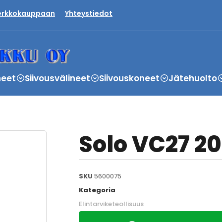
verkkokauppaan
Yhteystiedot
neet
Siivousvälineet
Siivouskoneet
Jätehuolto
Solo VC27 20
SKU
5600075
Kategoria
Elintarviketeollisuus