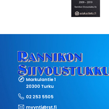
Markulantie 1
20300 Turku
02 253 5505
myynti@rst.fi