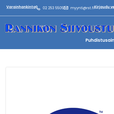
Varainhankinta
Kirjaudu 
02 253 5505
myynti@rst.fi
Puhdistusai