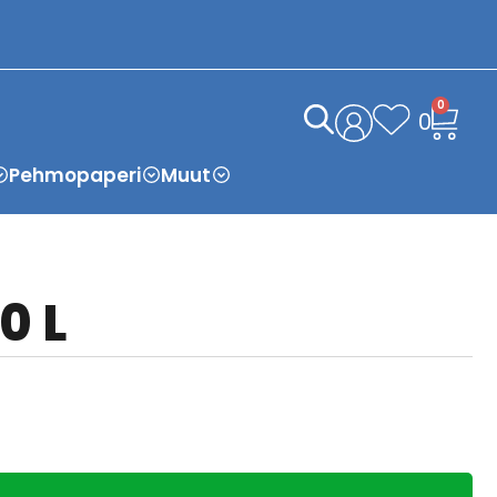
0
0
Pehmopaperi
Muut
0 L