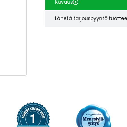
Kuvaus
Lähetä tarjouspyyntö tuotte