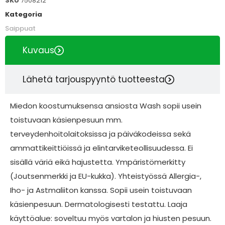
SKU
7508212
Kategoria
Saippuat
Kuvaus
Lähetä tarjouspyyntö tuotteesta
Miedon koostumuksensa ansiosta Wash sopii usein
toistuvaan käsienpesuun mm.
terveydenhoitolaitoksissa ja päiväkodeissa sekä
ammattikeittiöissä ja elintarviketeollisuudessa. Ei
sisällä väriä eikä hajustetta. Ympäristömerkitty
(Joutsenmerkki ja EU-kukka). Yhteistyössä Allergia-,
Iho- ja Astmaliiton kanssa. Sopii usein toistuvaan
käsienpesuun. Dermatologisesti testattu. Laaja
käyttöalue: soveltuu myös vartalon ja hiusten pesuun.