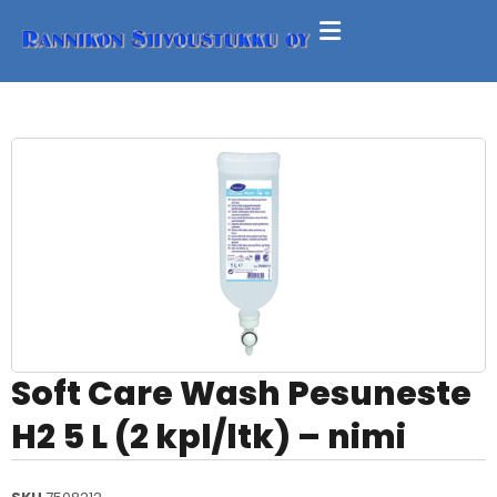
Soft Care Wash Pesuneste
H2 5 L (2 kpl/ltk) – nimi