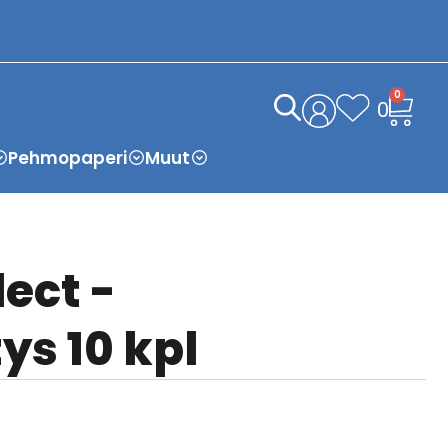
0
0
Pehmopaperi
Muut
lect -
ys 10 kpl