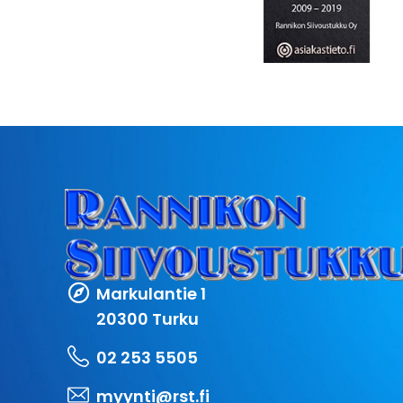
Markulantie 1
20300 Turku
02 253 5505
myynti@rst.fi