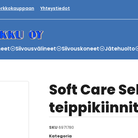
verkkokauppaan
Yhteystiedot
neet
Siivousvälineet
Siivouskoneet
Jätehuolto
Soft Care Se
teippikiinnit
SKU
6971780
Kategoria