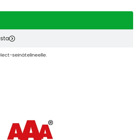
esta
elect-seinätelineelle.