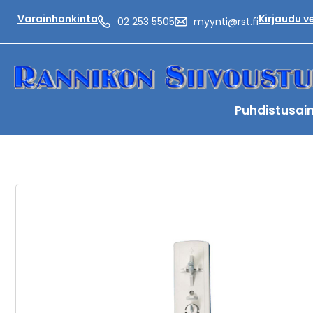
Varainhankinta
Kirjaudu 
02 253 5505
myynti@rst.fi
Puhdistusai