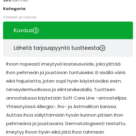
SKU
6971740
Kategoria
Voiteet ja rasvat
Kuvaus
Lähetä tarjouspyyntö tuotteesta
Ihoon nopeasti imeytyvä kosteusvoide, joka jättää
ihon pehmeän ja joustavan tuntuiseksi. Ei sisällä väriä
eikä hajustetta, joten sopii hyvin käytetäväksi esim.
terveydenhuollossa ja elintarvikealalla. Tuotteen
annostelussa käytetään Soft Care Line -annostelijaa.
Yhteistyössä Allergia-, Iho- ja Astmaliiton kanssa.
Auttaa ihoa säilyttämään hyvän kunnon pitäen ihon
pehmeänä ja joustavana. Dermatologisesti testattu.
Imeytyy ihoon hyvin eikä jätä ihoa tahmean