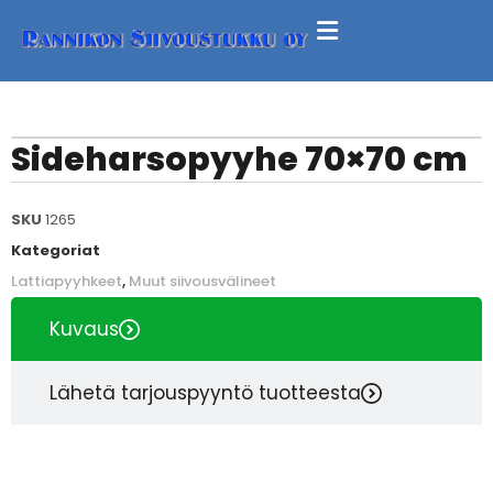
Sideharsopyyhe 70×70 cm
SKU
1265
Kategoriat
Lattiapyyhkeet
,
Muut siivousvälineet
Kuvaus
Lähetä tarjouspyyntö tuotteesta