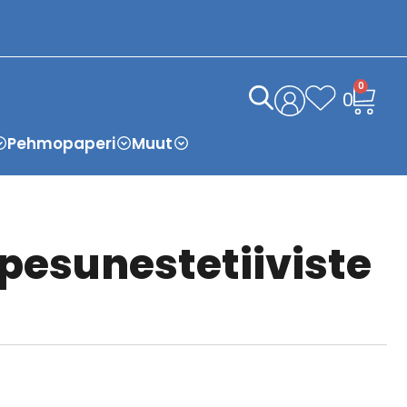
0
0
Pehmopaperi
Muut
pesunestetiiviste