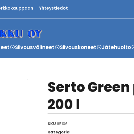
verkkokauppaan
Yhteystiedot
neet
Siivousvälineet
Siivouskoneet
Jätehuolto
Serto Green 
200 l
SKU
65106
Kategoria