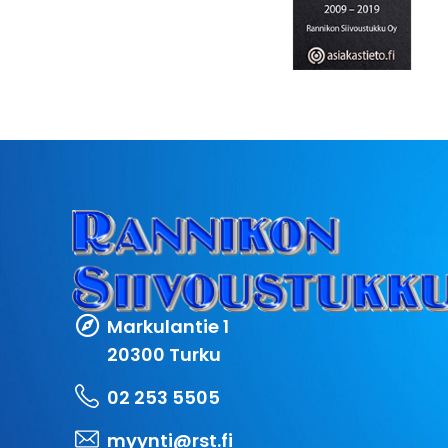
Markulantie 1
20300 Turku
02 253 5505
myynti@rst.fi