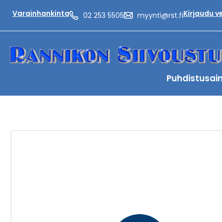
Varainhankinta
Kirjaudu 
02 253 5505
myynti@rst.fi
Puhdistusai