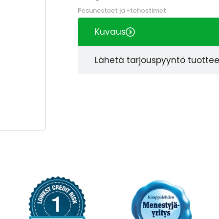
Pesunesteet ja -tehostimet
Kuvaus
Lähetä tarjouspyyntö tuotte