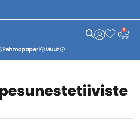
0
0
Pehmopaperi
Muut
pesunestetiiviste