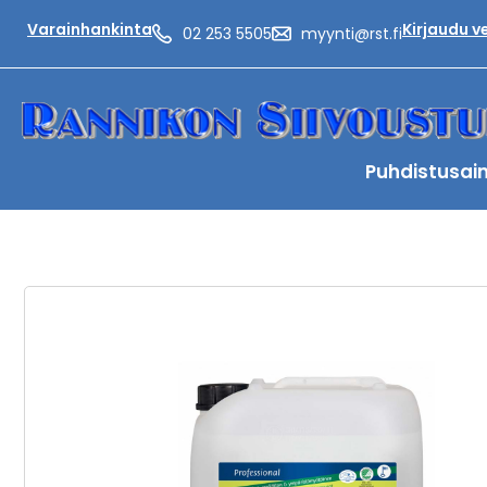
Varainhankinta
Kirjaudu 
02 253 5505
myynti@rst.fi
Puhdistusai