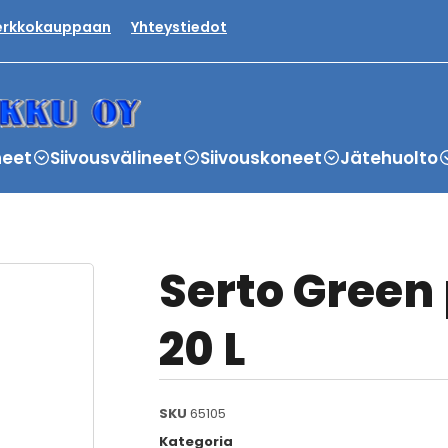
verkkokauppaan
Yhteystiedot
neet
Siivousvälineet
Siivouskoneet
Jätehuolto
Serto Green 
20 L
SKU
65105
Kategoria