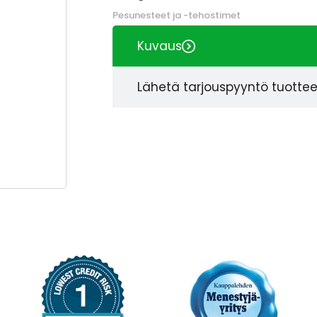
Pesunesteet ja -tehostimet
Kuvaus
Lähetä tarjouspyyntö tuotte