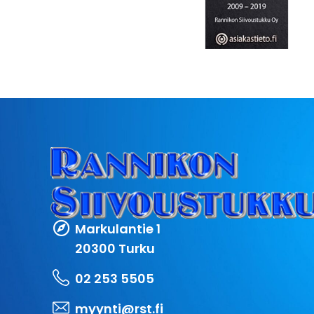
Markulantie 1
20300 Turku
02 253 5505
myynti@rst.fi