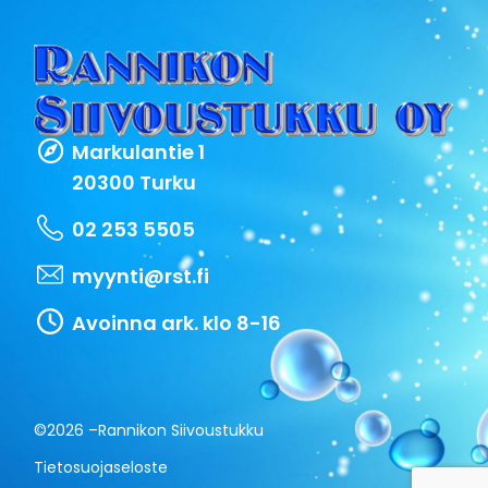
Markulantie 1
20300 Turku
02 253 5505
myynti@rst.fi
Avoinna ark. klo 8-16
©2026 –
Rannikon Siivoustukku
Tietosuojaseloste