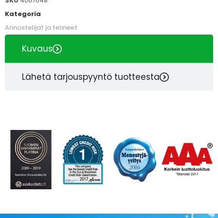
SKU
4067048
Kategoria
Annostelijat ja telineet
Kuvaus
Lähetä tarjouspyyntö tuotteesta