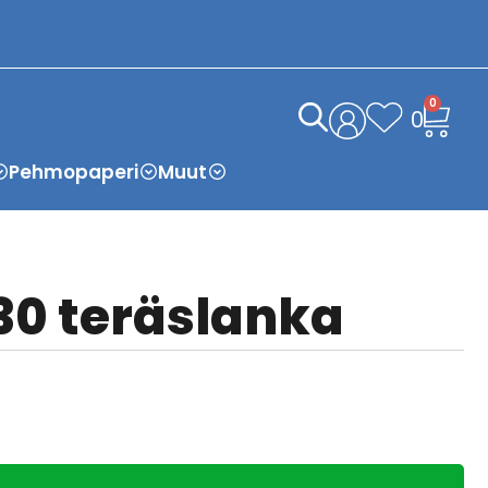
0
0
Pehmopaperi
Muut
 30 teräslanka