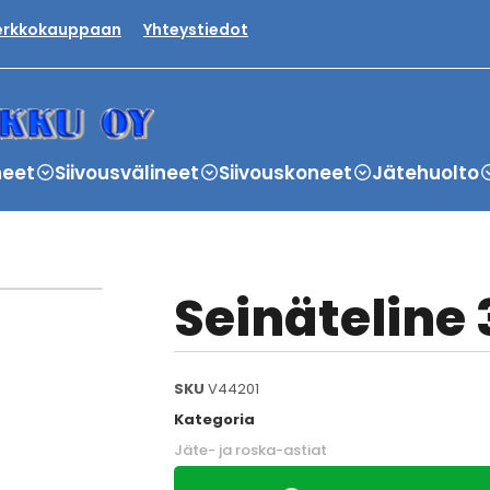
verkkokauppaan
Yhteystiedot
neet
Siivousvälineet
Siivouskoneet
Jätehuolto
Seinäteline
SKU
V44201
Kategoria
Jäte- ja roska-astiat