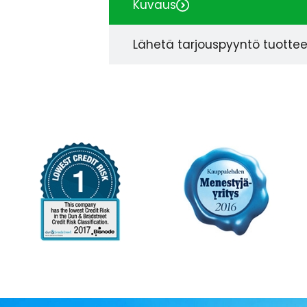
Kuvaus
Lähetä tarjouspyyntö tuotte