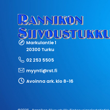
Markulantie 1
20300 Turku
02 253 5505
myynti@rst.fi
Avoinna ark. klo 8-16