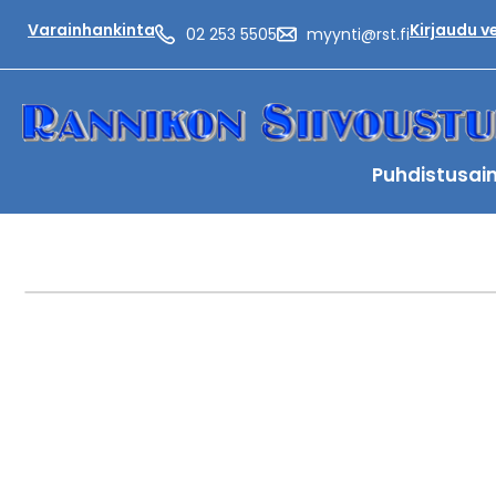
Varainhankinta
Kirjaudu 
02 253 5505
myynti@rst.fi
Puhdistusai