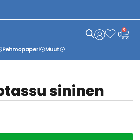
0
0
Pehmopaperi
Muut
tassu sininen