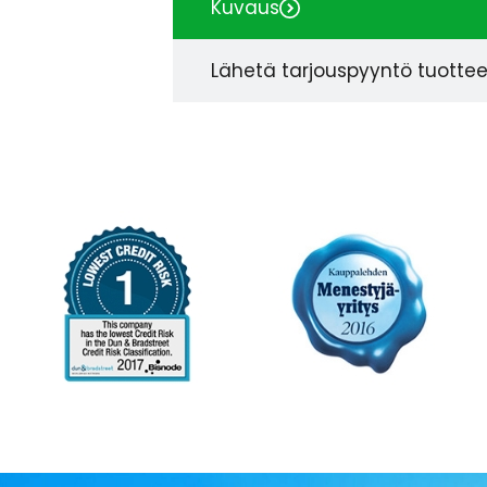
Kuvaus
Lähetä tarjouspyyntö tuotte