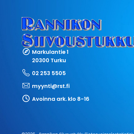
Markulantie 1
20300 Turku
02 253 5505
myynti@rst.fi
Avoinna ark. klo 8-16