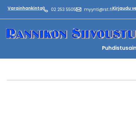
Varainhankinta
Kirjaudu 
02 253 5505
myynti@rst.fi
Puhdistusai