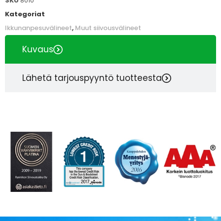
SKU
8010
Kategoriat
Ikkunanpesuvälineet
,
Muut siivousvälineet
Kuvaus
Lähetä tarjouspyyntö tuotteesta