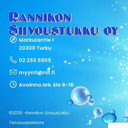
Markulantie 1
20300 Turku
02 253 5505
myynti@rst.fi
Avoinna ark. klo 8-16
©2026 –
Rannikon Siivoustukku
Tietosuojaseloste