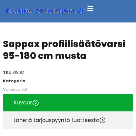
Sappax profiilisäätövarsi
95-180 cm musta
SKU
8180M
Kategoria
Välinevarret
Kuvaus
Lähetä tarjouspyyntö tuotteesta