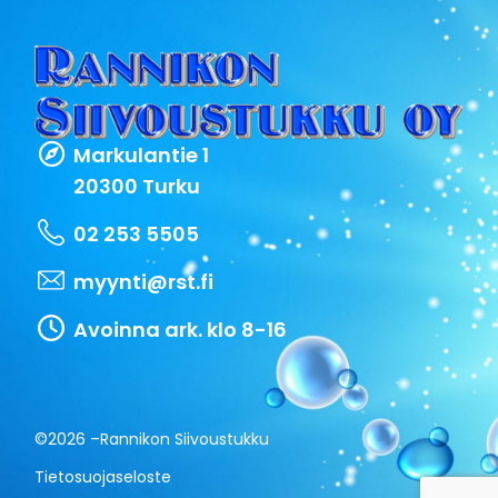
Markulantie 1
20300 Turku
02 253 5505
myynti@rst.fi
Avoinna ark. klo 8-16
©2026 –
Rannikon Siivoustukku
Tietosuojaseloste