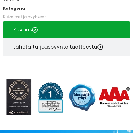
SKU
1030
Kategoria
Kuivaimet ja pyyhkeet
Kuvaus
Lähetä tarjouspyyntö tuotteesta