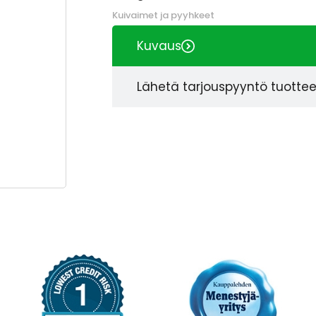
Kuivaimet ja pyyhkeet
Kuvaus
Lähetä tarjouspyyntö tuotte