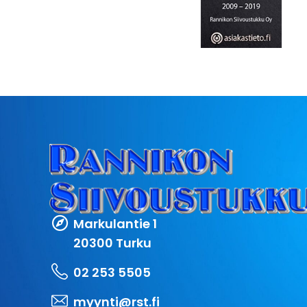
Markulantie 1
20300 Turku
02 253 5505
myynti@rst.fi