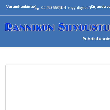
Varainhankinta
Kirjaudu 
02 253 5505
myynti@rst.fi
Puhdistusai