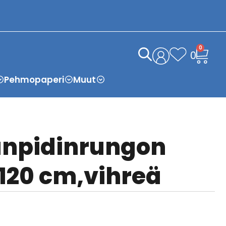
0
0
Pehmopaperi
Muut
anpidinrungon
120 cm,vihreä