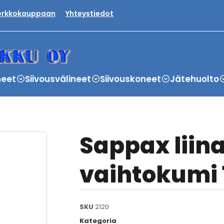
verkkokauppaan
Yhteystiedot
neet
Siivousvälineet
Siivouskoneet
Jätehuolto
Sappax liin
vaihtokumi 
SKU
2120
Kategoria