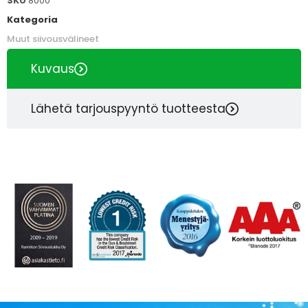
SKU
8000
Kategoria
Muut siivousvälineet
Kuvaus
Lähetä tarjouspyyntö tuotteesta