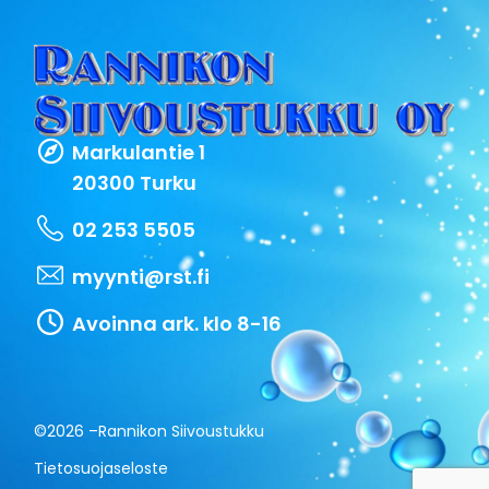
Markulantie 1
20300 Turku
02 253 5505
myynti@rst.fi
Avoinna ark. klo 8-16
©2026 –
Rannikon Siivoustukku
Tietosuojaseloste