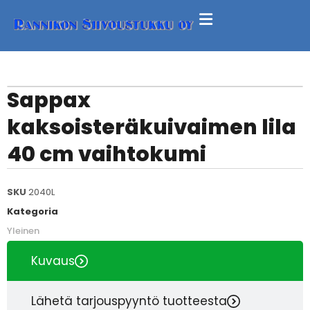
Sappax
kaksoisteräkuivaimen lila
40 cm vaihtokumi
SKU
2040L
Kategoria
Yleinen
Kuvaus
Lähetä tarjouspyyntö tuotteesta