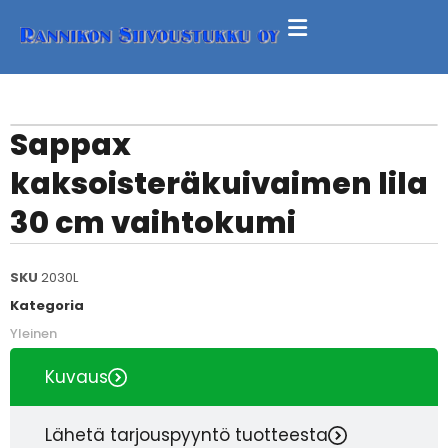
Sappax
kaksoisteräkuivaimen lila
30 cm vaihtokumi
SKU
2030L
Kategoria
Yleinen
Kuvaus
Lähetä tarjouspyyntö tuotteesta