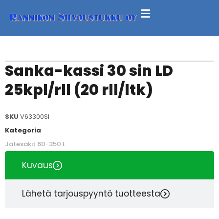
Sanka-kassi 30 sin LD
25kpl/rll (20 rll/ltk)
SKU
V63300SI
Kategoria
Jätesäkit 60-350 L
Kuvaus
Lähetä tarjouspyyntö tuotteesta