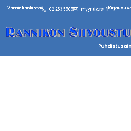
Varainhankinta
Kirjaudu 
02 253 5505
myynti@rst.fi
Puhdistusai