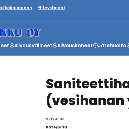
verkkokauppaan
Yhteystiedot
neet
Siivousvälineet
Siivouskoneet
Jätehuolto
Saniteettiha
(vesihanan 
SKU
48110
Kategoria