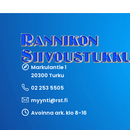
Markulantie 1
20300 Turku
02 253 5505
myynti@rst.fi
Avoinna ark. klo 8-16