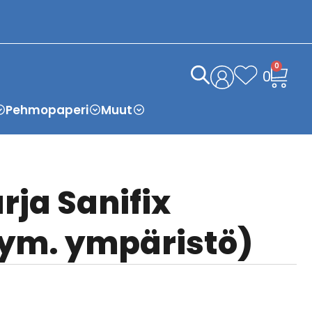
0
0
Pehmopaperi
Muut
rja Sanifix
ym. ympäristö)