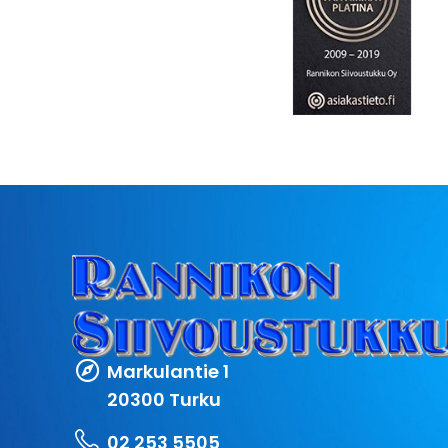
Markulantie 1
20300 Turku
02 253 5505