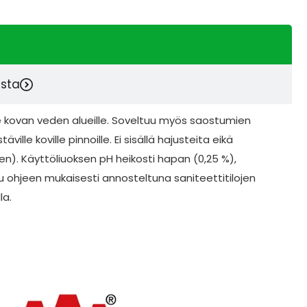
esta
e kovan veden alueille. Soveltuu myös saostumien
ille koville pinnoille. Ei sisällä hajusteita eikä
en). Käyttöliuoksen pH heikosti hapan (0,25 %),
u ohjeen mukaisesti annosteltuna saniteettitilojen
la.