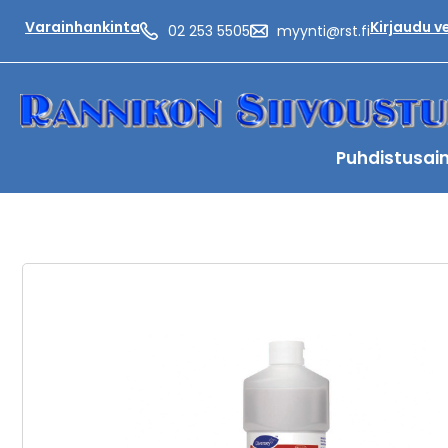
Varainhankinta
Kirjaudu 
02 253 5505
myynti@rst.fi
Puhdistusai