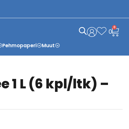
0
0
Pehmopaperi
Muut
e 1 L (6 kpl/ltk) –