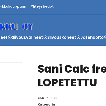
verkkokauppaan
Yhteystiedot
neet
Siivousvälineet
Siivouskoneet
Jätehuolto
Sani Calc fre
LOPETETTU
SKU
7513248
Kategoria