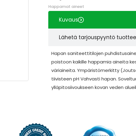
Happamat aineet
Kuvaus
Lähetä tarjouspyyntö tuotte
Hapan saniteettitilojen puhdistusain
poistoon kaikille happamia aineita kestäv
väriaineita. Ympäristömerkitty (Jouts
tiivisteen pH Vahvasti hapan. Soveltu
ylläpitosiivoukseen kovan veden alueil